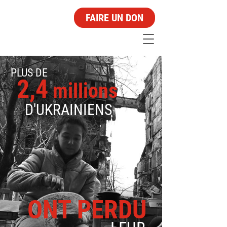
FAIRE UN DON
PLUS DE
2,4
million
s
D'UKRAINIENS
ONT PERDU