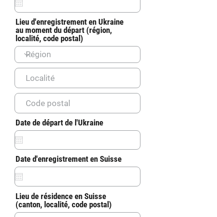
q
u
i
Lieu d'enregistrement en Ukraine
r
au moment du départ (région,
e
localité, code postal)
d
r
Date de départ de l'Ukraine
*
e
q
u
i
r
Date d'enregistrement en Suisse
*
r
e
e
q
d
u
i
Lieu de résidence en Suisse
r
(canton, localité, code postal)
e
d