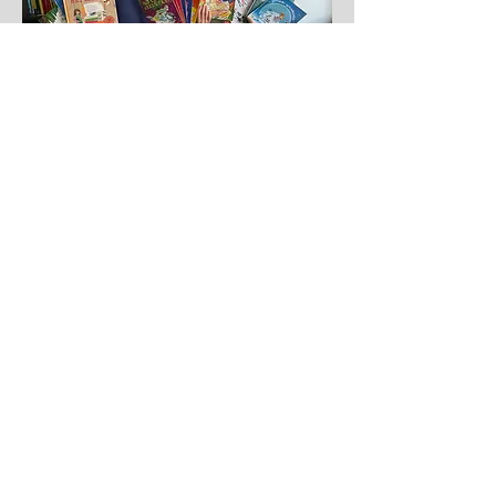
BACK
PROCHAINE ACTIVITÉ
IBAN: CH14
0900 0000 1617 6902
5
RETURN ASSOCIATION, 1468 Cheyres,
Rte Yverdon-les-Bains 384