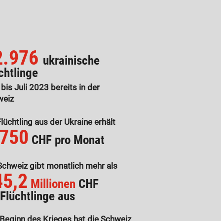
2
.976
ukrainische
chtlinge
 bis Juli 2023 bereits in der
weiz
Flüchtling aus der Ukraine erhält
.750
CHF pro Monat
Schweiz gibt monatlich mehr als
45,2
Millionen
CH
F
 Fl
üchtlinge aus
 Beginn des Krieges hat die Schweiz