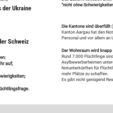
"nicht ohne Schwierigkeiten
s der Ukraine
Die Kantone sind überfüllt
(
Kanton Aargau hat den Not
Personal und vor allem an 
 der Schweiz
Der Wohnraum wird knapp -
Rund 7.000 Flüchtlinge sind
en;
Asylbewerberheimen unter
hr auf;
Notunterkünften für Flücht
mehr Plätze zu schaffen.
wierigkeiten;
Es gibt nicht genügend Res
üchtlingsfrage.