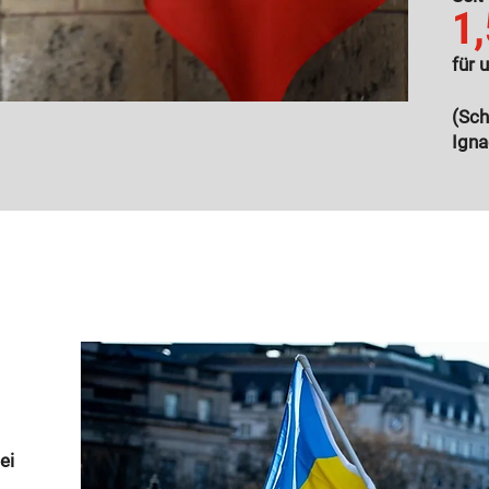
1,
für 
(Sch
Igna
ei