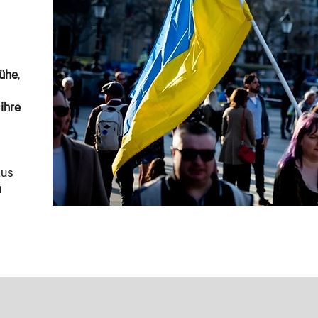
Mühe
,
 ihre
aus
u