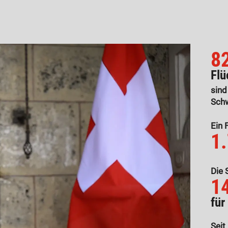
8
Flü
sind
Sch
Ein 
1
Die 
1
für
Seit