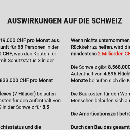
AUSWIRKUNGEN AUF DIE SCHWEIZ
19.000 CHF pro Monat aus
.
Wenn nichts unternommen w
unft für 68 Personen
in der
Rückkehr zu helfen, wird d
0 CHF
, was den Kosten für
mindestens
2 Milliarden C
mit Schutzstatus S in der
Die Schweiz gibt
8.568.00
Aufenthalt von
4.896 Flüch
833.000 CHF pro Monat
Monate
belaufen sich die 
exes (7 Häuser)
belaufen
Die Baukosten für den Woh
osten für den Aufenthalt von
Menschen belaufen sich a
 in der Schweiz für
8,5
Die Amortisationszeit betr
chtsstatus und die
Durch den Bau des gesamt